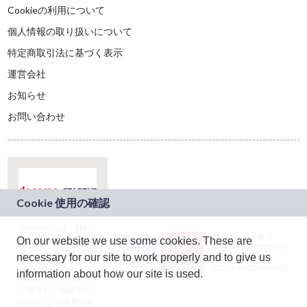
Cookieの利用について
個人情報の取り扱いについて
特定商取引法に基づく表示
運営会社
お知らせ
お問い合わせ
本サービスは、NTT
JASRAC許諾番号：
On our website we use some cookies. These are
ドコモグループの新
9024936001Y45037
規事業創出プログラ
necessary for our site to work properly and to give us
JASRAC許諾番号：
ム「docomo
9024936002Y45040
information about how our site is used.
STARTUP」を通じて
企画され、株式会社
teketにより運営され