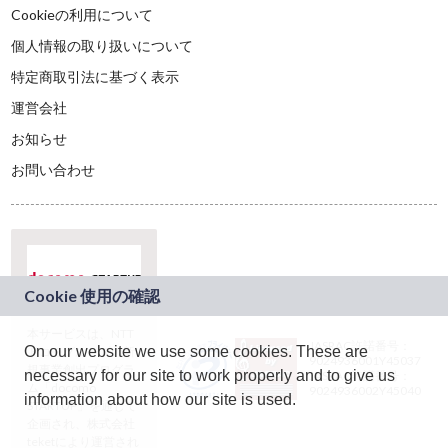
Cookieの利用について
個人情報の取り扱いについて
特定商取引法に基づく表示
運営会社
お知らせ
お問い合わせ
本サービスは、NTT
JASRAC許諾番号：
On our website we use some cookies. These are
ドコモグループの新
9024936001Y45037
規事業創出プログラ
necessary for our site to work properly and to give us
JASRAC許諾番号：
ム「docomo
9024936002Y45040
information about how our site is used.
STARTUP」を通じて
企画され、株式会社
teketにより運営され