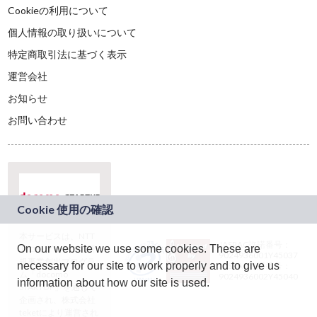
Cookieの利用について
個人情報の取り扱いについて
特定商取引法に基づく表示
運営会社
お知らせ
お問い合わせ
本サービスは、NTT
JASRAC許諾番号：
On our website we use some cookies. These are
ドコモグループの新
9024936001Y45037
規事業創出プログラ
necessary for our site to work properly and to give us
JASRAC許諾番号：
ム「docomo
9024936002Y45040
information about how our site is used.
STARTUP」を通じて
企画され、株式会社
teketにより運営され