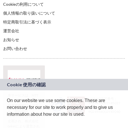
Cookieの利用について
個人情報の取り扱いについて
特定商取引法に基づく表示
運営会社
お知らせ
お問い合わせ
本サービスは、NTT
JASRAC許諾番号：
On our website we use some cookies. These are
ドコモグループの新
9024936001Y45037
規事業創出プログラ
necessary for our site to work properly and to give us
JASRAC許諾番号：
ム「docomo
9024936002Y45040
information about how our site is used.
STARTUP」を通じて
企画され、株式会社
teketにより運営され