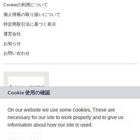
Cookieの利用について
個人情報の取り扱いについて
特定商取引法に基づく表示
運営会社
お知らせ
お問い合わせ
本サービスは、NTT
JASRAC許諾番号：
On our website we use some cookies. These are
ドコモグループの新
9024936001Y45037
規事業創出プログラ
necessary for our site to work properly and to give us
JASRAC許諾番号：
ム「docomo
9024936002Y45040
information about how our site is used.
STARTUP」を通じて
企画され、株式会社
teketにより運営され