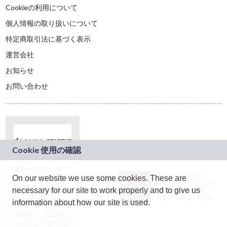
Cookieの利用について
個人情報の取り扱いについて
特定商取引法に基づく表示
運営会社
お知らせ
お問い合わせ
本サービスは、NTT
JASRAC許諾番号：
On our website we use some cookies. These are
ドコモグループの新
9024936001Y45037
規事業創出プログラ
necessary for our site to work properly and to give us
JASRAC許諾番号：
ム「docomo
9024936002Y45040
information about how our site is used.
STARTUP」を通じて
企画され、株式会社
teketにより運営され