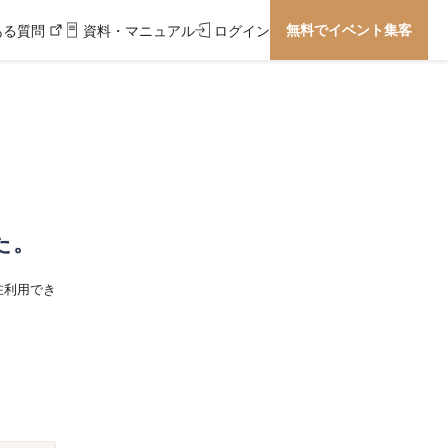
無料でイベント集客
ある質問
資料・マニュアル
ログイン
た。
在利用でき