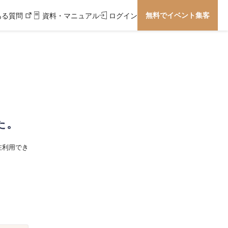
無料でイベント集客
ある質問
資料・マニュアル
ログイン
た。
在利用でき