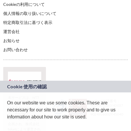
Cookieの利用について
個人情報の取り扱いについて
特定商取引法に基づく表示
運営会社
お知らせ
お問い合わせ
本サービスは、NTT
JASRAC許諾番号：
On our website we use some cookies. These are
ドコモグループの新
9024936001Y45037
規事業創出プログラ
necessary for our site to work properly and to give us
JASRAC許諾番号：
ム「docomo
9024936002Y45040
information about how our site is used.
STARTUP」を通じて
企画され、株式会社
teketにより運営され