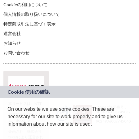
Cookieの利用について
個人情報の取り扱いについて
特定商取引法に基づく表示
運営会社
お知らせ
お問い合わせ
本サービスは、NTT
JASRAC許諾番号：
On our website we use some cookies. These are
ドコモグループの新
9024936001Y45037
規事業創出プログラ
necessary for our site to work properly and to give us
JASRAC許諾番号：
ム「docomo
9024936002Y45040
information about how our site is used.
STARTUP」を通じて
企画され、株式会社
teketにより運営され