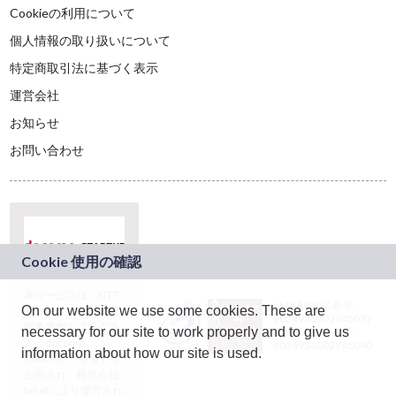
Cookieの利用について
個人情報の取り扱いについて
特定商取引法に基づく表示
運営会社
お知らせ
お問い合わせ
本サービスは、NTT
JASRAC許諾番号：
On our website we use some cookies. These are
ドコモグループの新
9024936001Y45037
規事業創出プログラ
necessary for our site to work properly and to give us
JASRAC許諾番号：
ム「docomo
9024936002Y45040
information about how our site is used.
STARTUP」を通じて
企画され、株式会社
teketにより運営され