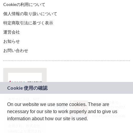
Cookieの利用について
個人情報の取り扱いについて
特定商取引法に基づく表示
運営会社
お知らせ
お問い合わせ
本サービスは、NTT
JASRAC許諾番号：
On our website we use some cookies. These are
ドコモグループの新
9024936001Y45037
規事業創出プログラ
necessary for our site to work properly and to give us
JASRAC許諾番号：
ム「docomo
9024936002Y45040
information about how our site is used.
STARTUP」を通じて
企画され、株式会社
teketにより運営され