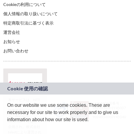
Cookieの利用について
個人情報の取り扱いについて
特定商取引法に基づく表示
運営会社
お知らせ
お問い合わせ
本サービスは、NTT
JASRAC許諾番号：
On our website we use some cookies. These are
ドコモグループの新
9024936001Y45037
規事業創出プログラ
necessary for our site to work properly and to give us
JASRAC許諾番号：
ム「docomo
9024936002Y45040
information about how our site is used.
STARTUP」を通じて
企画され、株式会社
teketにより運営され