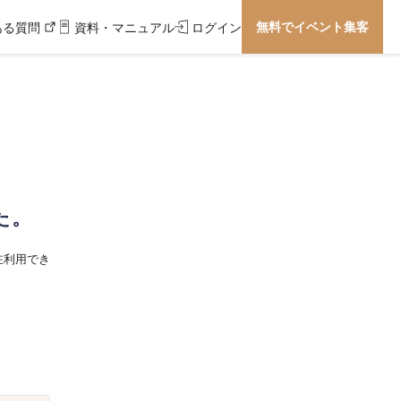
無料でイベント集客
ある質問
資料・マニュアル
ログイン
た。
在利用でき