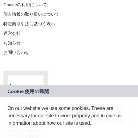
Cookieの利用について
個人情報の取り扱いについて
特定商取引法に基づく表示
運営会社
お知らせ
お問い合わせ
本サービスは、NTT
JASRAC許諾番号：
On our website we use some cookies. These are
ドコモグループの新
9024936001Y45037
規事業創出プログラ
necessary for our site to work properly and to give us
JASRAC許諾番号：
ム「docomo
9024936002Y45040
information about how our site is used.
STARTUP」を通じて
企画され、株式会社
teketにより運営され