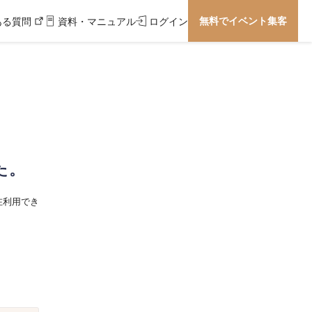
無料でイベント集客
ある質問
資料・マニュアル
ログイン
た。
在利用でき