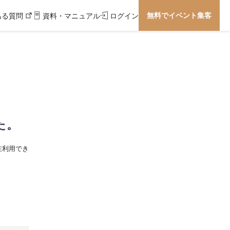
無料でイベント集客
ある質問
資料・マニュアル
ログイン
た。
在利用でき