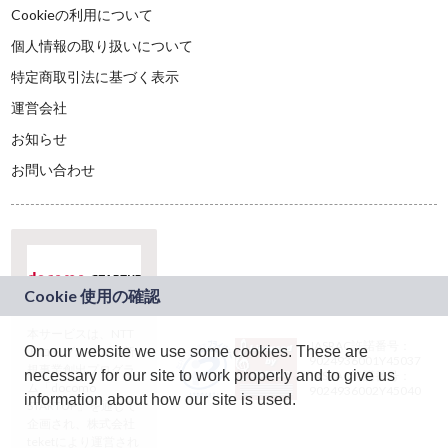
Cookieの利用について
個人情報の取り扱いについて
特定商取引法に基づく表示
運営会社
お知らせ
お問い合わせ
本サービスは、NTT
JASRAC許諾番号：
On our website we use some cookies. These are
ドコモグループの新
9024936001Y45037
規事業創出プログラ
necessary for our site to work properly and to give us
JASRAC許諾番号：
ム「docomo
9024936002Y45040
information about how our site is used.
STARTUP」を通じて
企画され、株式会社
teketにより運営され