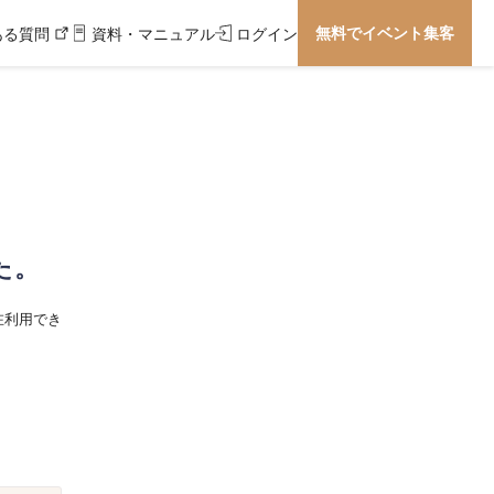
無料でイベント集客
ある質問
資料・マニュアル
ログイン
た。
在利用でき