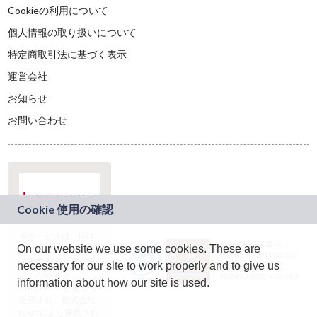
Cookieの利用について
個人情報の取り扱いについて
特定商取引法に基づく表示
運営会社
お知らせ
お問い合わせ
本サービスは、NTT
JASRAC許諾番号：
On our website we use some cookies. These are
ドコモグループの新
9024936001Y45037
規事業創出プログラ
necessary for our site to work properly and to give us
JASRAC許諾番号：
ム「docomo
9024936002Y45040
information about how our site is used.
STARTUP」を通じて
企画され、株式会社
teketにより運営され