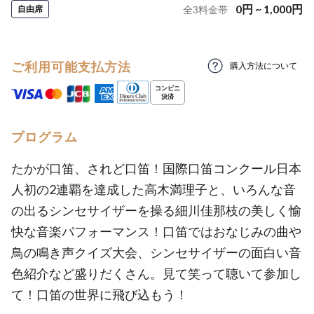
0
円
~
1,000
円
自由席
全
3
料金帯
ご利用可能支払方法
購入方法について
プログラム
たかが口笛、されど口笛！国際口笛コンクール日本
人初の2連覇を達成した高木満理子と、いろんな音
の出るシンセサイザーを操る細川佳那枝の美しく愉
快な音楽パフォーマンス！口笛ではおなじみの曲や
鳥の鳴き声クイズ大会、シンセサイザーの面白い音
色紹介など盛りだくさん。見て笑って聴いて参加し
て！口笛の世界に飛び込もう！