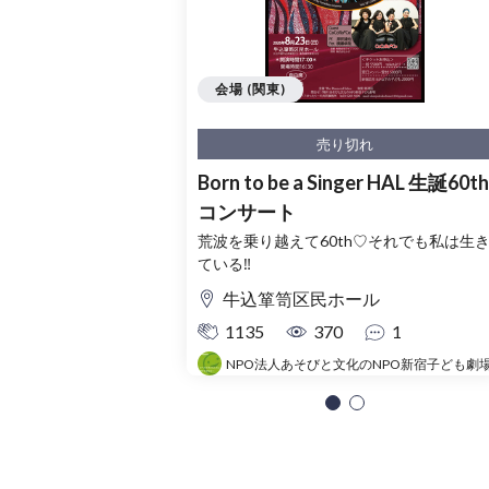
会場 (関東)
売り切れ
Born to be a Singer HAL 生誕60th
コンサート
荒波を乗り越えて60th♡それでも私は生
ている‼
牛込箪笥区民ホール
1135
370
1
NPO法人あそびと文化のNPO新宿子ども劇