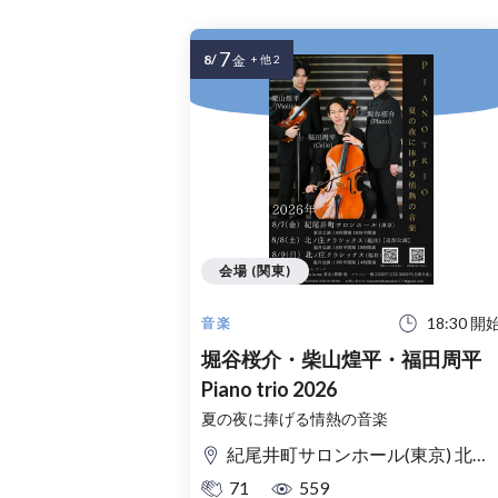
7
8/
金
+ 他 2
会場 (関東)
18:30 開
音楽
堀谷桜介・柴山煌平・福田周平
Piano trio 2026
夏の夜に捧げる情熱の音楽
紀尾井町サロンホール(東京) 北ノ庄クラシックス(福井)
71
559