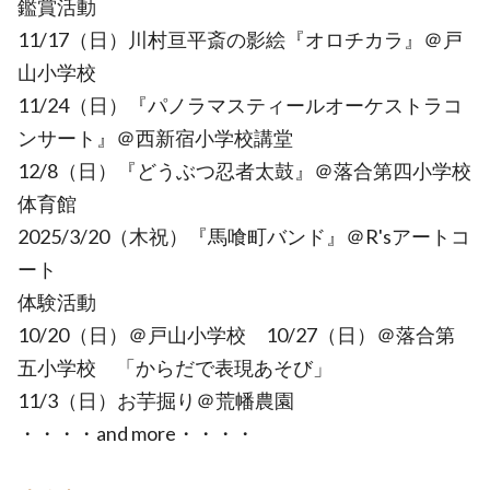
鑑賞活動
11/17（日）川村亘平斎の影絵『オロチカラ』＠戸
山小学校
11/24（日）『パノラマスティールオーケストラコ
ンサート』＠西新宿小学校講堂
12/8（日）『どうぶつ忍者太鼓』＠落合第四小学校
体育館
2025/3/20（木祝）『馬喰町バンド』＠R'sアートコ
ート
体験活動
10/20（日）＠戸山小学校 10/27（日）＠落合第
五小学校 「からだで表現あそび」
11/3（日）お芋掘り＠荒幡農園
・・・・and more・・・・