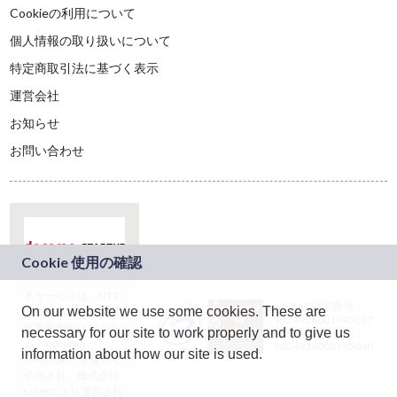
Cookieの利用について
個人情報の取り扱いについて
特定商取引法に基づく表示
運営会社
お知らせ
お問い合わせ
本サービスは、NTT
JASRAC許諾番号：
On our website we use some cookies. These are
ドコモグループの新
9024936001Y45037
規事業創出プログラ
necessary for our site to work properly and to give us
JASRAC許諾番号：
ム「docomo
9024936002Y45040
information about how our site is used.
STARTUP」を通じて
企画され、株式会社
teketにより運営され