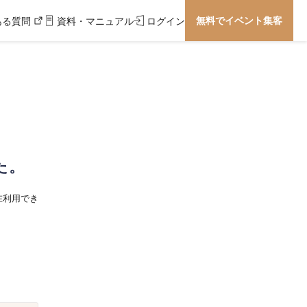
無料でイベント集客
ある質問
資料・マニュアル
ログイン
た。
在利用でき