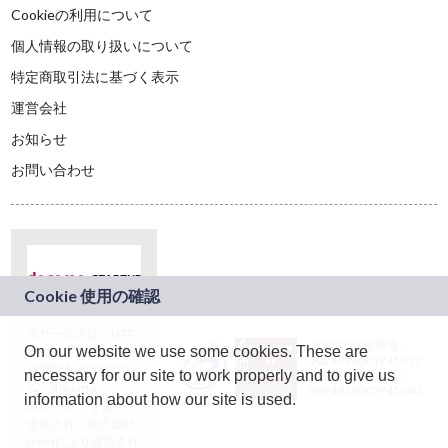
Cookieの利用について
個人情報の取り扱いについて
特定商取引法に基づく表示
運営会社
お知らせ
お問い合わせ
本サービスは、NTT
JASRAC許諾番号：
On our website we use some cookies. These are
ドコモグループの新
9024936001Y45037
規事業創出プログラ
necessary for our site to work properly and to give us
JASRAC許諾番号：
ム「docomo
9024936002Y45040
information about how our site is used.
STARTUP」を通じて
企画され、株式会社
teketにより運営され