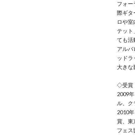
フォー
際ギタ
ロや室
テット
ても活
アルバ
ッドラ
大きな
◇受賞
200
ル、ク
201
賞、東
フェス