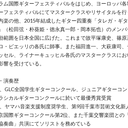
ラム国際ギターフェスティバルをはじめ、ヨーロッパ各
ーフェスティバルにてマスタークラスやリサイタルを行
内楽の他、2015年結成したギター四重奏「タレガ・ギ
」（松田弦・朴葵姫・徳永真一郎・岡本拓也）のメンバ
動範囲を日本全国に広げた。これまで故平塚康史、篠原
ロ・ピエッリの各氏に師事。また福田進一、大萩康司、
ッセル、ライナーキュッヒル各氏のマスタークラスにお
影響を受けている。
・演奏歴
9年、GLC全国学生ギターコンクール、ジュニアギターコ
ラシカルギターコンクールに於いて最優秀賞受賞
0年、ヤマハ音楽支援制度奨学生、第9回千葉市芸術文化新
京国際ギターコンクール第2位、また千葉交響楽団との
協奏曲」共演にてソリストを務めている