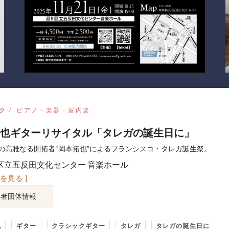
ク
ピアノ・楽器・室内楽
也ギターリサイタル「タレガの誕生日に」
の高雅なる開拓者“岡本拓也”によるフランシスコ・タレガ誕生祭。
区立五反田文化センター 音楽ホール
図を見る ]
催者団体情報
也
ギター
クラシックギター
タレガ
タレガの誕生日に