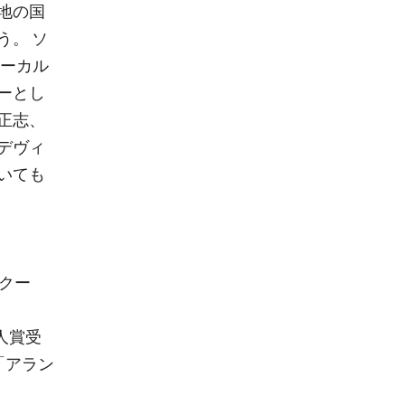
地の国
う。 ソ
ターカル
ーとし
正志、
デヴィ
いても
ンクー
人賞受
「アラン