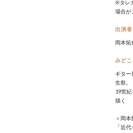
※タレ
場合が
出演者
岡本拓
みどこ
ギター
生祭。
19世
描く
＜岡本
「近代