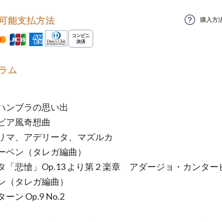
可能支払方法
購入方
ラム
ハンブラの思い出
ビア風奇想曲
リマ、アデリータ、マズルカ
ーベン（タレガ編曲）
タ「悲愴」Op.13 より第２楽章 アダージョ・カンタ
ン（タレガ編曲）
ン Op.9 No.2