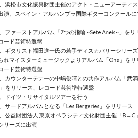
8年、浜松市文化振興財団主催のアクト・ニューアーティ
出演、スペイン・アルハンブラ国際ギターコンクールに
年、ファーストアルバム「7つの指輪 ~Sete Aneis~」を
コード芸術特選盤
1年、ギタリスト福田進一氏の若手ディスカバリーシリー
られマイスターミュージックよりアルバム「One」をリ
コード芸術特選盤
2年、カウンターテナーの中嶋俊晴との共作アルバム「武
GS」をリリース、レコード芸術準特選盤
3年、ドイツ・リサイタルツアーを行う
年、サードアルバムとなる「Les Bergeries」をリリース
5年、公益財団法人 東京オペラシティ文化財団主催「B→C
シリーズに出演