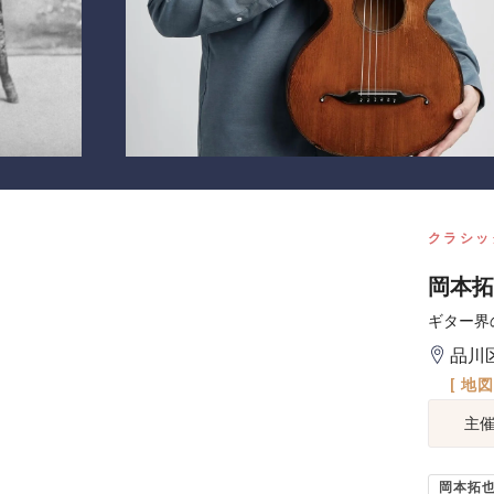
クラシッ
岡本拓
ギター界
品川
[ 地
主
岡本拓