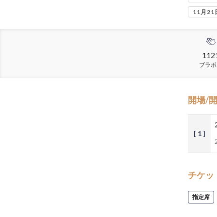
11月21
112
ブラボ
開場/
[ 1 ]
チケッ
指定席