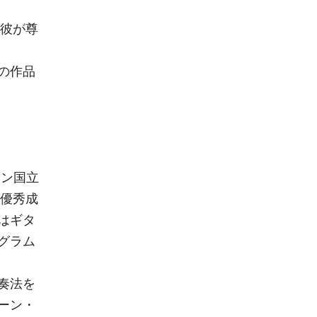
て彼が尊
の作品
ーン国立
最優秀成
はギタ
グラム
奏法を
ーン・