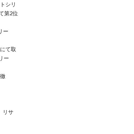
ストシリ
て第2位
リリー
ズにて取
リー
満徹
」リサ