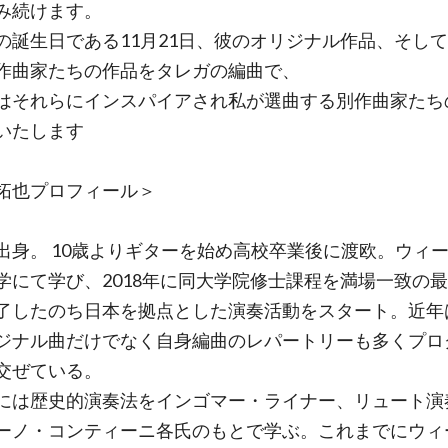
み続けます。
の誕生日である11月21日、彼のオリジナル作品、そし
作曲家たちの作品をタレガの編曲で、
はそれらにインスパイアされ私が選曲する別作曲家たち
いたします
拓也プロフィール＞
出身。 10歳よりギターを始め高校卒業後に渡欧。ウィ
学にて学び、2018年に同大学院修士課程を満場一致の
了したのち日本を拠点とした演奏活動をスタート。近年
ジナル曲だけでなく自身編曲のレパートリーも多くプロ
交ぜている。
には歴史的演奏法をインゴマー・ライナー、リュート演
ーノ・コンティーニ各氏のもとで学ぶ。これまでにウィ