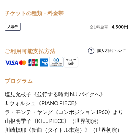
チケットの種類・料金帯
4,500
円
入場券
全
1
料金帯
ご利用可能支払方法
購入方法について
プログラム
塩見允枝子《並行する時間 N.J.パイクへ》
J. ウォルシュ《PIANO PIECE》
ラ・モンテ・ヤング《コンポジション1960》より
山根明季子《KILL PIECE》（世界初演）
川崎槙耶《新曲（タイトル未定）》（世界初演）