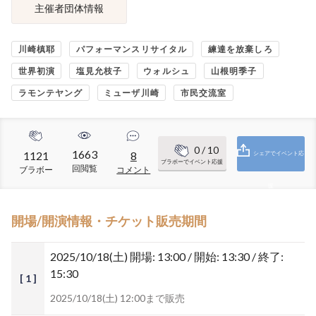
主催者団体情報
川崎槙耶
パフォーマンスリサイタル
練達を放棄しろ
世界初演
塩見允枝子
ウォルシュ
山根明季子
ラモンテヤング
ミューザ川崎
市民交流室
0
/ 10
1663
1121
8
シェアでイベント応
ブラボーでイベント応援
回閲覧
ブラボー
コメント
援
開場/開演情報・チケット販売期間
2025/10/18(土)
開場: 13:00 / 開始: 13:30 / 終了:
15:30
[ 1 ]
2025/10/18(土) 12:00まで販売