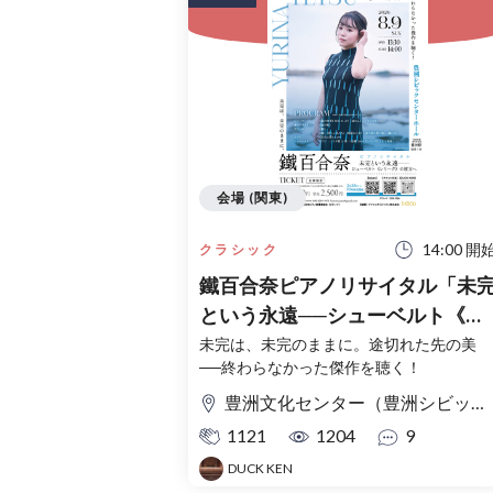
会場 (関東)
14:00 開
クラシック
鐵百合奈ピアノリサイタル「未
という永遠──シューベルト《レ
リーク》の彼方へ」
未完は、未完のままに。途切れた先の美
──終わらなかった傑作を聴く！
豊洲文化センター（豊洲シビックセンターホール）
1121
1204
9
DUCK KEN