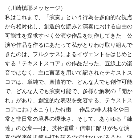
（川崎槙耶メッセージ）
私はこれまで、「演奏」という行為を多面的な視点
から相対化し、創造的な読みと演奏における自由の
可能性を探求すべく公演や作品を制作してきた。公
演や作品を作るにあたって私がとりわけ取り組んで
きたのは、フルクサスによるイヴェントをはじめと
する「テキストスコア」の作品だった。五線上の楽
音ではなく、主に言葉を用いて記されたテキストス
コアは、単純で、直情的で、どんな人でも創作可能
で、どんな人でも演奏可能で、多様な解釈の「開か
れ」があり、創造的な表現を受容する。テキストス
コアにおけるこうした特徴──作品の非人格化や日
常と非日常の境界の曖昧さ、そして、あらゆる「練
達」の放棄──は、技術偏重・信奉に陥りがちな演
奏の従来的規範を打ち破るのではないだろうか。演