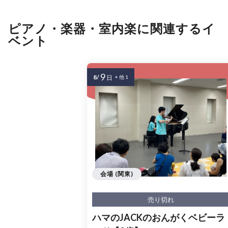
ピアノ・楽器・室内楽に関連するイ
ベント
9
8/
日
+ 他 1
会場 (関東)
売り切れ
ハマのJACKのおんがくベビーラ