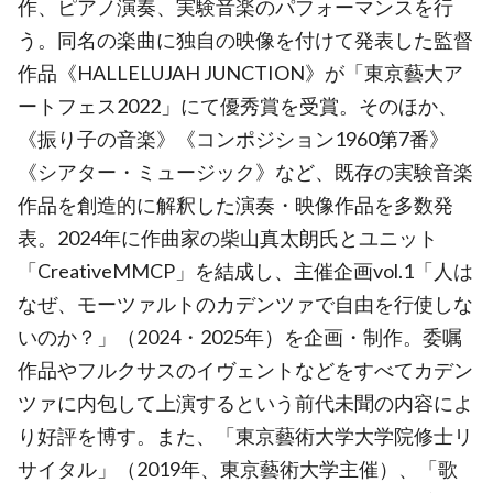
作、ピアノ演奏、実験音楽のパフォーマンスを行
う。同名の楽曲に独自の映像を付けて発表した監督
作品《HALLELUJAH JUNCTION》が「東京藝大ア
ートフェス2022」にて優秀賞を受賞。そのほか、
《振り子の音楽》《コンポジション1960第7番》
《シアター・ミュージック》など、既存の実験音楽
作品を創造的に解釈した演奏・映像作品を多数発
表。2024年に作曲家の柴山真太朗氏とユニット
「CreativeMMCP」を結成し、主催企画vol.1「人は
なぜ、モーツァルトのカデンツァで自由を行使しな
いのか？」（2024・2025年）を企画・制作。委嘱
作品やフルクサスのイヴェントなどをすべてカデン
ツァに内包して上演するという前代未聞の内容によ
り好評を博す。また、「東京藝術大学大学院修士リ
サイタル」（2019年、東京藝術大学主催）、「歌