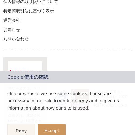
個人情報の取り扱いについて
特定商取引法に基づく表示
運営会社
お知らせ
お問い合わせ
本サービスは、NTT
JASRAC許諾番号：
On our website we use some cookies. These are
ドコモグループの新
9024936001Y45037
規事業創出プログラ
necessary for our site to work properly and to give us
JASRAC許諾番号：
ム「docomo
9024936002Y45040
information about how our site is used.
STARTUP」を通じて
企画され、株式会社
teketにより運営され
ています。
Accept
Deny