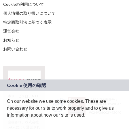
Cookieの利用について
個人情報の取り扱いについて
特定商取引法に基づく表示
運営会社
お知らせ
お問い合わせ
本サービスは、NTT
JASRAC許諾番号：
On our website we use some cookies. These are
ドコモグループの新
9024936001Y45037
規事業創出プログラ
necessary for our site to work properly and to give us
JASRAC許諾番号：
ム「docomo
9024936002Y45040
information about how our site is used.
STARTUP」を通じて
企画され、株式会社
teketにより運営され