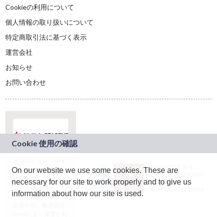
Cookieの利用について
個人情報の取り扱いについて
特定商取引法に基づく表示
運営会社
お知らせ
お問い合わせ
本サービスは、NTT
JASRAC許諾番号：
On our website we use some cookies. These are
ドコモグループの新
9024936001Y45037
規事業創出プログラ
necessary for our site to work properly and to give us
JASRAC許諾番号：
ム「docomo
9024936002Y45040
information about how our site is used.
STARTUP」を通じて
企画され、株式会社
teketにより運営され