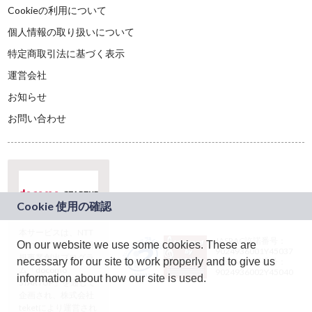
Cookieの利用について
個人情報の取り扱いについて
特定商取引法に基づく表示
運営会社
お知らせ
お問い合わせ
本サービスは、NTT
JASRAC許諾番号：
On our website we use some cookies. These are
ドコモグループの新
9024936001Y45037
規事業創出プログラ
necessary for our site to work properly and to give us
JASRAC許諾番号：
ム「docomo
9024936002Y45040
information about how our site is used.
STARTUP」を通じて
企画され、株式会社
teketにより運営され