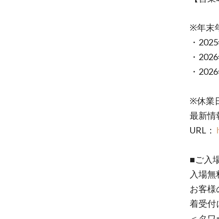
※年末
・202
・20
・202
※休業
最新情
URL：
■ご入
入場無
お客様
着受付
＜タワ