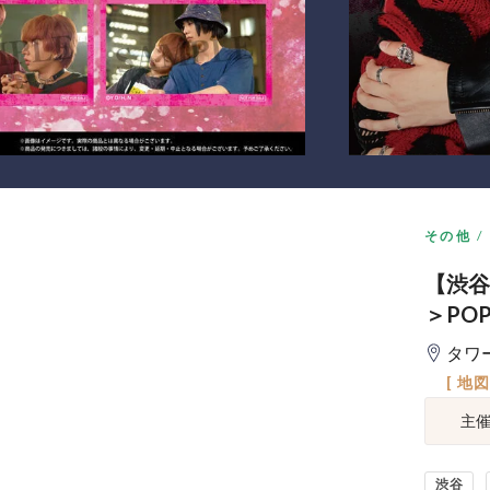
その他
【渋谷
＞POP
タワ
[ 地
主
渋谷