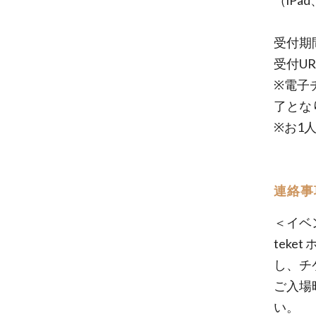
（iPa
受付期間
受付UR
※電子
了とな
※お1
連絡事
＜イベ
teke
し、チ
ご入場
い。