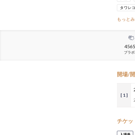
タワレ
もっとみ
456
ブラボ
開場/
[ 1 ]
チケッ
入場券