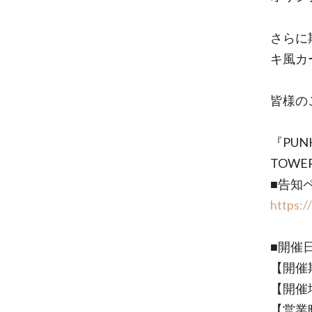
さらに
キ風カ
皆様の
『PUN
TOWE
■告知
https:/
■開催
【開催期
【開催場
【営業時