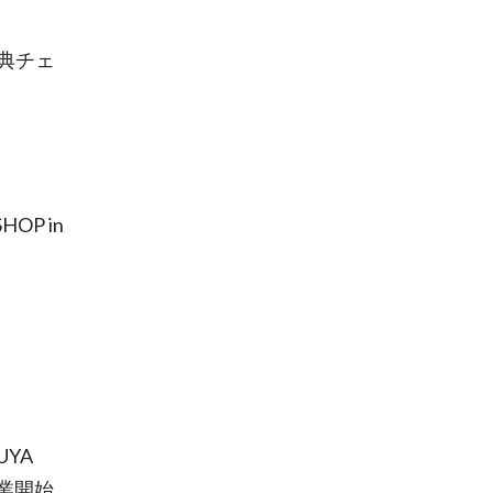
典チェ
OP in
UYA
営業開始