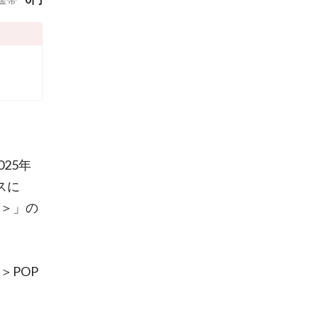
025年
スに
ル＞」の
＞POP