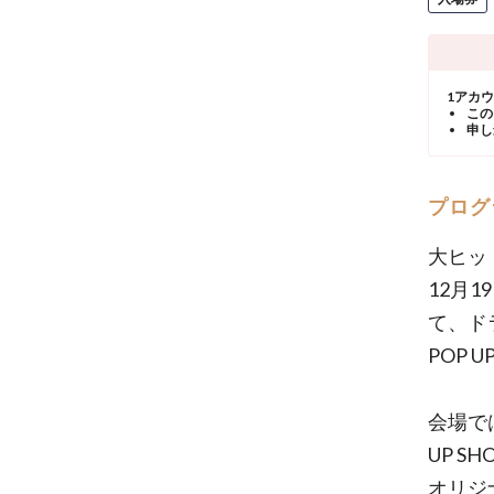
1アカ
この
申し
プログ
大ヒット
12月
て、ド
POP 
会場で
UP SH
オリジ