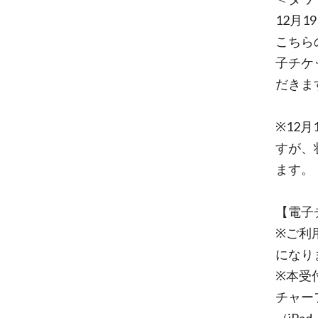
12月19日
こちら
子チケ
だきま
※12
すが、
ます。
【電子
※ご利
になり
※本受
チャーフ