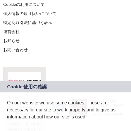
Cookieの利用について
個人情報の取り扱いについて
特定商取引法に基づく表示
運営会社
お知らせ
お問い合わせ
本サービスは、NTT
JASRAC許諾番号：
On our website we use some cookies. These are
ドコモグループの新
9024936001Y45037
規事業創出プログラ
necessary for our site to work properly and to give us
JASRAC許諾番号：
ム「docomo
9024936002Y45040
information about how our site is used.
STARTUP」を通じて
企画され、株式会社
teketにより運営され