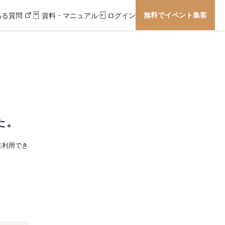
無料でイベント集客
ある質問
資料・マニュアル
ログイン
た。
在利用でき