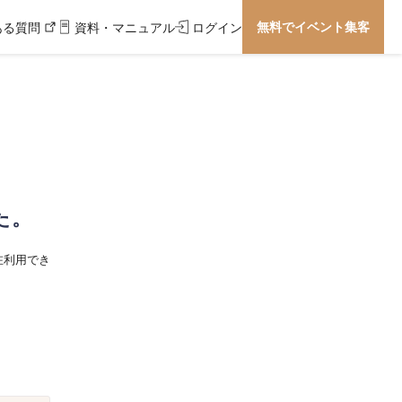
無料でイベント集客
ある質問
資料・マニュアル
ログイン
た。
在利用でき