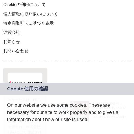
Cookieの利用について
個人情報の取り扱いについて
特定商取引法に基づく表示
運営会社
お知らせ
お問い合わせ
本サービスは、NTT
JASRAC許諾番号：
On our website we use some cookies. These are
ドコモグループの新
9024936001Y45037
規事業創出プログラ
necessary for our site to work properly and to give us
JASRAC許諾番号：
ム「docomo
9024936002Y45040
information about how our site is used.
STARTUP」を通じて
企画され、株式会社
teketにより運営され