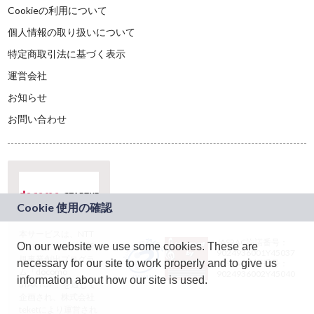
Cookieの利用について
個人情報の取り扱いについて
特定商取引法に基づく表示
運営会社
お知らせ
お問い合わせ
本サービスは、NTT
JASRAC許諾番号：
On our website we use some cookies. These are
ドコモグループの新
9024936001Y45037
規事業創出プログラ
necessary for our site to work properly and to give us
JASRAC許諾番号：
ム「docomo
9024936002Y45040
information about how our site is used.
STARTUP」を通じて
企画され、株式会社
teketにより運営され