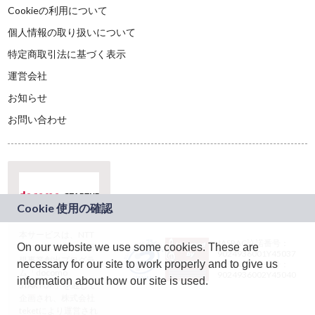
Cookieの利用について
個人情報の取り扱いについて
特定商取引法に基づく表示
運営会社
お知らせ
お問い合わせ
本サービスは、NTT
JASRAC許諾番号：
On our website we use some cookies. These are
ドコモグループの新
9024936001Y45037
規事業創出プログラ
necessary for our site to work properly and to give us
JASRAC許諾番号：
ム「docomo
9024936002Y45040
information about how our site is used.
STARTUP」を通じて
企画され、株式会社
teketにより運営され