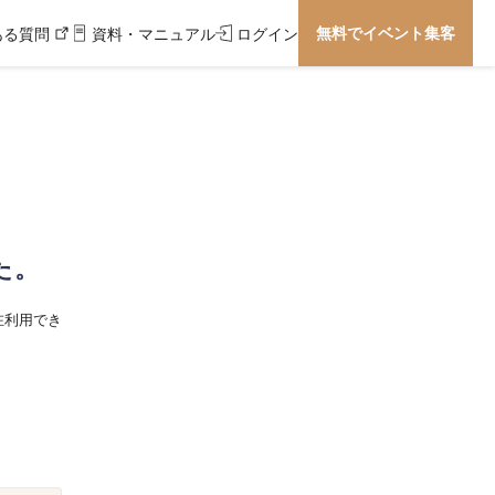
無料でイベント集客
ある質問
資料・マニュアル
ログイン
た。
在利用でき