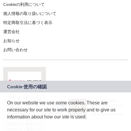
Cookieの利用について
個人情報の取り扱いについて
特定商取引法に基づく表示
運営会社
お知らせ
お問い合わせ
本サービスは、NTT
JASRAC許諾番号：
On our website we use some cookies. These are
ドコモグループの新
9024936001Y45037
規事業創出プログラ
necessary for our site to work properly and to give us
JASRAC許諾番号：
ム「docomo
9024936002Y45040
information about how our site is used.
STARTUP」を通じて
企画され、株式会社
teketにより運営され