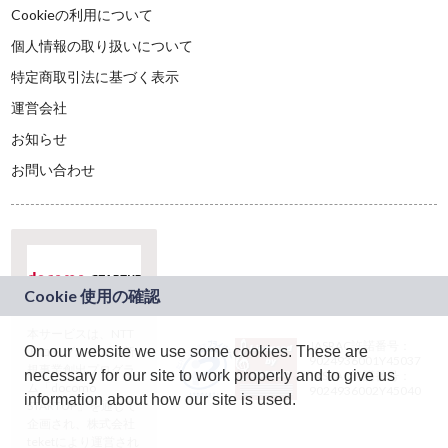
Cookieの利用について
個人情報の取り扱いについて
特定商取引法に基づく表示
運営会社
お知らせ
お問い合わせ
本サービスは、NTT
JASRAC許諾番号：
On our website we use some cookies. These are
ドコモグループの新
9024936001Y45037
規事業創出プログラ
necessary for our site to work properly and to give us
JASRAC許諾番号：
ム「docomo
9024936002Y45040
information about how our site is used.
STARTUP」を通じて
企画され、株式会社
teketにより運営され