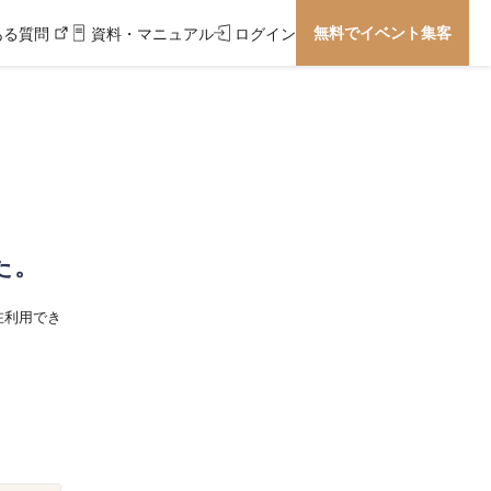
無料でイベント集客
ある質問
資料・マニュアル
ログイン
た。
在利用でき