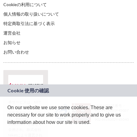
Cookieの利用について
個人情報の取り扱いについて
特定商取引法に基づく表示
運営会社
お知らせ
お問い合わせ
本サービスは、NTT
JASRAC許諾番号：
On our website we use some cookies. These are
ドコモグループの新
9024936001Y45037
規事業創出プログラ
necessary for our site to work properly and to give us
JASRAC許諾番号：
ム「docomo
9024936002Y45040
information about how our site is used.
STARTUP」を通じて
企画され、株式会社
teketにより運営され