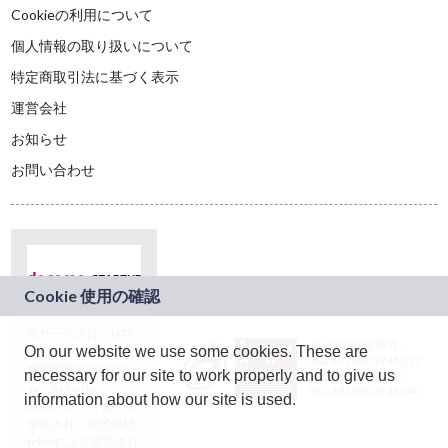
Cookieの利用について
個人情報の取り扱いについて
特定商取引法に基づく表示
運営会社
お知らせ
お問い合わせ
本サービスは、NTT
JASRAC許諾番号：
On our website we use some cookies. These are
ドコモグループの新
9024936001Y45037
規事業創出プログラ
necessary for our site to work properly and to give us
JASRAC許諾番号：
ム「docomo
9024936002Y45040
information about how our site is used.
STARTUP」を通じて
企画され、株式会社
teketにより運営され