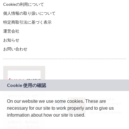
Cookieの利用について
個人情報の取り扱いについて
特定商取引法に基づく表示
運営会社
お知らせ
お問い合わせ
本サービスは、NTT
JASRAC許諾番号：
On our website we use some cookies. These are
ドコモグループの新
9024936001Y45037
規事業創出プログラ
necessary for our site to work properly and to give us
JASRAC許諾番号：
ム「docomo
9024936002Y45040
information about how our site is used.
STARTUP」を通じて
企画され、株式会社
teketにより運営され