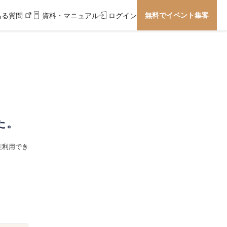
無料でイベント集客
ある質問
資料・マニュアル
ログイン
た。
在利用でき