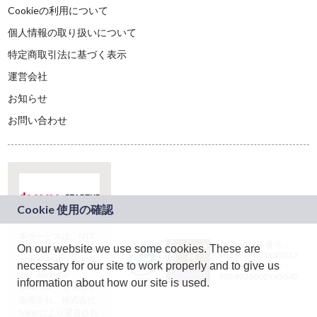
Cookieの利用について
個人情報の取り扱いについて
特定商取引法に基づく表示
運営会社
お知らせ
お問い合わせ
本サービスは、NTT
JASRAC許諾番号：
On our website we use some cookies. These are
ドコモグループの新
9024936001Y45037
規事業創出プログラ
necessary for our site to work properly and to give us
JASRAC許諾番号：
ム「docomo
9024936002Y45040
information about how our site is used.
STARTUP」を通じて
企画され、株式会社
teketにより運営され