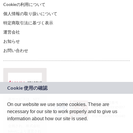
Cookieの利用について
個人情報の取り扱いについて
特定商取引法に基づく表示
運営会社
お知らせ
お問い合わせ
本サービスは、NTT
JASRAC許諾番号：
On our website we use some cookies. These are
ドコモグループの新
9024936001Y45037
規事業創出プログラ
necessary for our site to work properly and to give us
JASRAC許諾番号：
ム「docomo
9024936002Y45040
information about how our site is used.
STARTUP」を通じて
企画され、株式会社
teketにより運営され