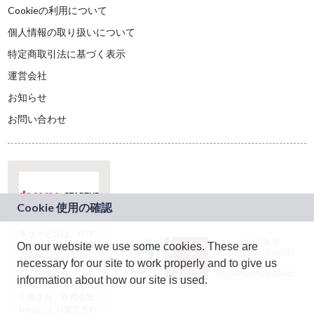
Cookieの利用について
個人情報の取り扱いについて
特定商取引法に基づく表示
運営会社
お知らせ
お問い合わせ
本サービスは、NTT
JASRAC許諾番号：
On our website we use some cookies. These are
ドコモグループの新
9024936001Y45037
規事業創出プログラ
necessary for our site to work properly and to give us
JASRAC許諾番号：
ム「docomo
9024936002Y45040
information about how our site is used.
STARTUP」を通じて
企画され、株式会社
teketにより運営され