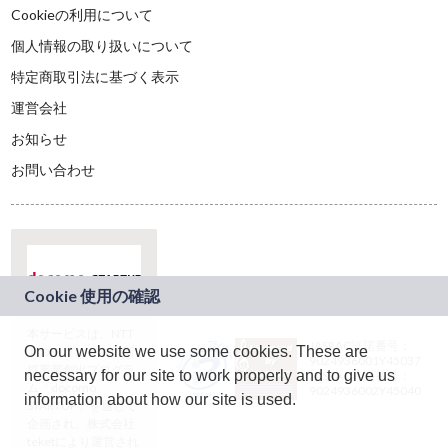
Cookieの利用について
個人情報の取り扱いについて
特定商取引法に基づく表示
運営会社
お知らせ
お問い合わせ
本サービスは、NTT
JASRAC許諾番号：
On our website we use some cookies. These are
ドコモグループの新
9024936001Y45037
規事業創出プログラ
necessary for our site to work properly and to give us
JASRAC許諾番号：
ム「docomo
9024936002Y45040
information about how our site is used.
STARTUP」を通じて
企画され、株式会社
teketにより運営され