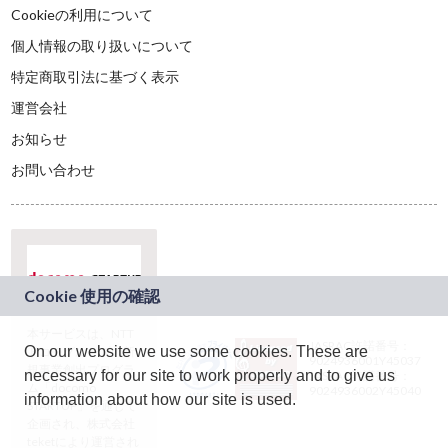
Cookieの利用について
個人情報の取り扱いについて
特定商取引法に基づく表示
運営会社
お知らせ
お問い合わせ
本サービスは、NTT
JASRAC許諾番号：
On our website we use some cookies. These are
ドコモグループの新
9024936001Y45037
規事業創出プログラ
necessary for our site to work properly and to give us
JASRAC許諾番号：
ム「docomo
9024936002Y45040
information about how our site is used.
STARTUP」を通じて
企画され、株式会社
teketにより運営され