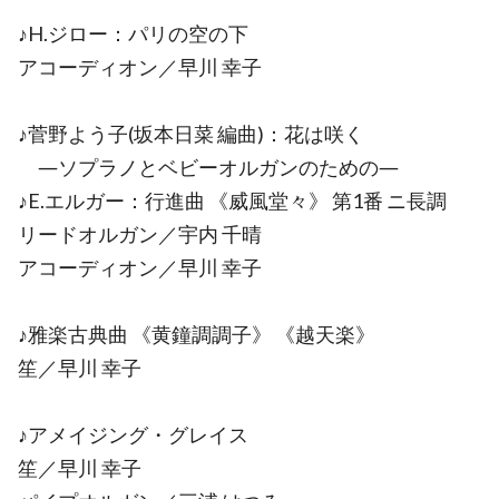
♪H.ジロー：パリの空の下
アコーディオン／早川 幸子
♪菅野よう子(坂本日菜 編曲)：花は咲く
―ソプラノとベビーオルガンのための―
♪E.エルガー：行進曲 《威風堂々》 第1番 ニ長調
リードオルガン／宇内 千晴
アコーディオン／早川 幸子
♪雅楽古典曲 《黄鐘調調子》 《越天楽》
笙／早川 幸子
♪アメイジング・グレイス
笙／早川 幸子