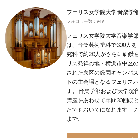
フェリス女学院大学 音楽学
フォロワー数：949
フェリス女学院大学音楽学部
は、音楽芸術学科で300人
究科で約20人がさらに研鑽
リス発祥の地・横浜市中区の
された泉区の緑園キャンパ
トの主会場となるフェリス
す。 音楽学部および大学院
講座をあわせて年間30回ほ
たでもおいでになれます。 
まで。