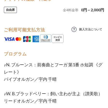
0
円
~
2,000
円
自由席
全
4
料金帯
ご利用可能支払方法
購入方法について
プログラム
♪N. ブルーンス：前奏曲とフーガ 第1番 ホ短調 《グ
レート》
パイプオルガン／宇内 千晴
♪W. B.ブラッドベリー：飼い主わが主よ（讃美歌）
リードオルガン／宇内 千晴