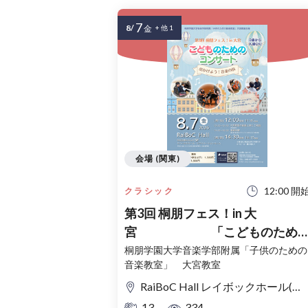
7
8/
金
+ 他 1
会場 (関東)
12:00 開
クラシック
第3回 桐朋フェス！in 大
宮 「こどものため
コンサート」〜出かけよう！音
桐朋学園大学音楽学部附属「子供のための
音楽教室」 大宮教室
の旅〜
RaiBoC Hall レイボックホール(市民会館おおみや) 5F リハーサルルーム・レクリエーションルーム
13
334