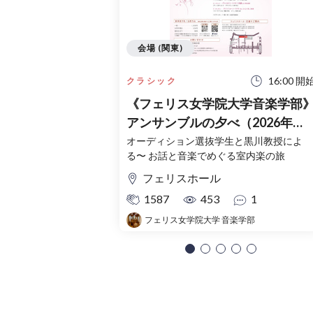
会場 (関東)
16:00 開
クラシック
《フェリス女学院大学音楽学部
アンサンブルの夕べ（2026年
度）
オーディション選抜学生と黒川教授によ
る〜 お話と音楽でめぐる室内楽の旅
フェリスホール
1587
453
1
フェリス女学院大学 音楽学部